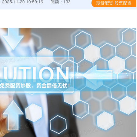
025-11-20 10:59:16
阅读：133
期货配资 股票配资