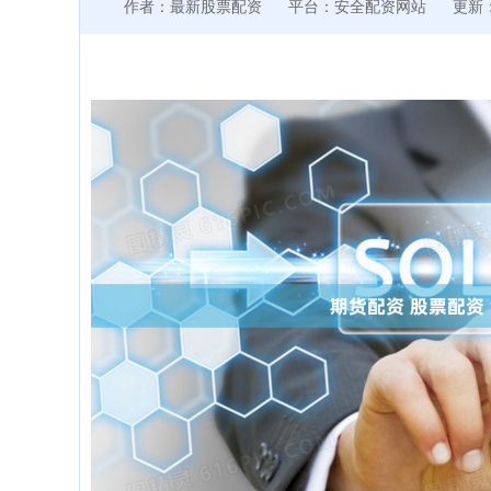
作者：最新股票配资
平台：安全配资网站
更新：2