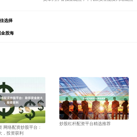
最佳选择
掘金股海
炒股杠杆配资平台精选推荐
资 网络配资炒股平台：
大，投资获利