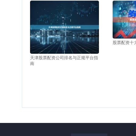
股票配资十
天津股票配资公司排名与正规平台指
南