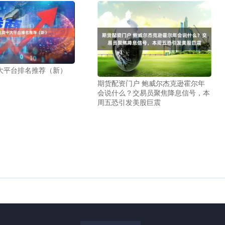
大平台排名推荐（新）
期货配资门户 鲍威尔杰克逊霍尔年
会说什么？交易员聚焦降息信号，本
周五恐引发美股巨震