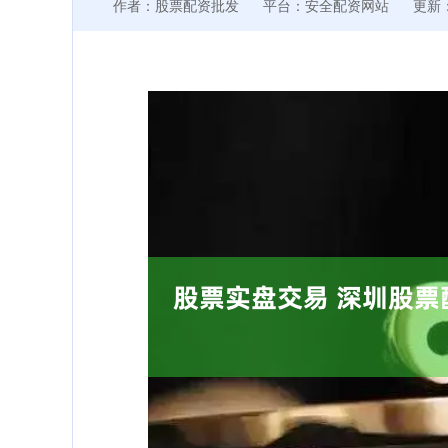
作者：股票配资批发
平台：安全配资网站
更新：2