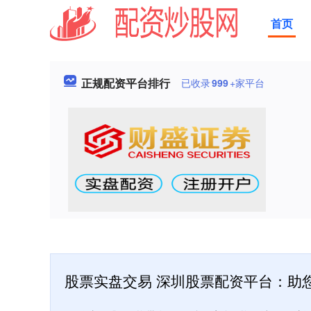
首页
正规配资平台排行
已收录
999
+家平台
股票实盘交易 深圳股票配资平台：助