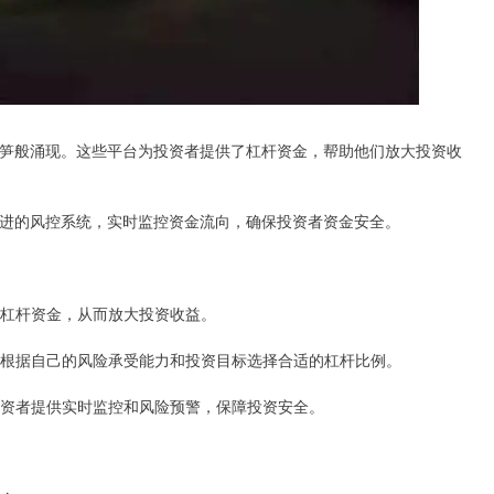
笋般涌现。这些平台为投资者提供了杠杆资金，帮助他们放大投资收
进的风控系统，实时监控资金流向，确保投资者资金安全。
金的杠杆资金，从而放大投资收益。
可以根据自己的风险承受能力和投资目标选择合适的杠杆比例。
为投资者提供实时监控和风险预警，保障投资安全。