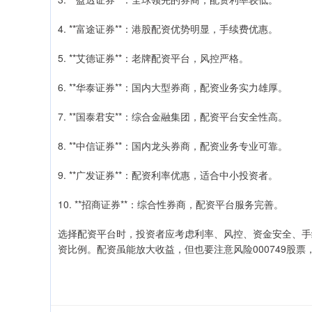
4. **富途证券**：港股配资优势明显，手续费优惠。
5. **艾德证券**：老牌配资平台，风控严格。
6. **华泰证券**：国内大型券商，配资业务实力雄厚。
7. **国泰君安**：综合金融集团，配资平台安全性高。
8. **中信证券**：国内龙头券商，配资业务专业可靠。
9. **广发证券**：配资利率优惠，适合中小投资者。
10. **招商证券**：综合性券商，配资平台服务完善。
选择配资平台时，投资者应考虑利率、风控、资金安全、手
资比例。配资虽能放大收益，但也要注意风险000749股票