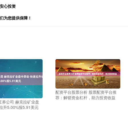
的安心投资
我们为您提供保障！
配资平台股票分析 股票配资平台推
荐：解锁资金杠杆，助力投资收益
证券公司 赫克拉矿业盘
升5.00%报5.91美元