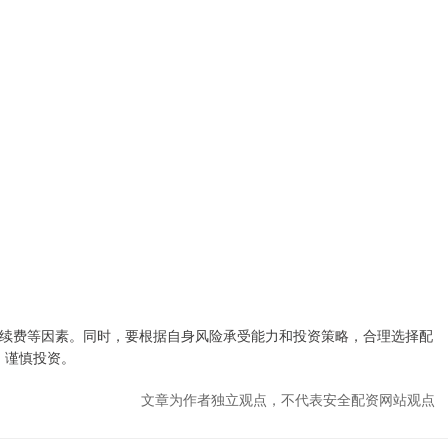
续费等因素。同时，要根据自身风险承受能力和投资策略，合理选择配
，谨慎投资。
文章为作者独立观点，不代表安全配资网站观点