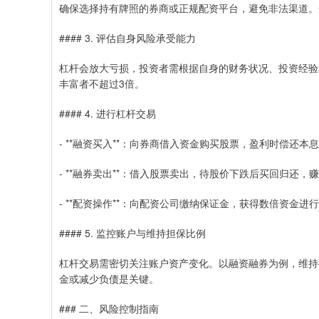
确保选择持有牌照的券商或正规配资平台，避免非法渠道。
#### 3. 评估自身风险承受能力
杠杆会放大亏损，投资者需根据自身的财务状况、投资经验
丰富者不超过3倍。
#### 4. 进行杠杆交易
- **融资买入**：向券商借入资金购买股票，盈利时偿还本
- **融券卖出**：借入股票卖出，待股价下跌后买回归还，
- **配资操作**：向配资公司缴纳保证金，获得数倍资金进
#### 5. 监控账户与维持担保比例
杠杆交易需密切关注账户资产变化。以融资融券为例，维持
金或减少负债是关键。
### 二、风险控制指南