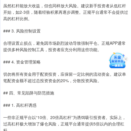
虽然杠杆能放大收益，但也同样放大风险。建议新手投资者从低杠杆
开始，如2-3倍，随着经验积累再逐步调整。正规平台通常不会提供过
高的杠杆比例。
### 3. 风险控制设置
合理设置止损点，避免因市场剧烈波动导致强制平仓。正规APP通常
提供多种风险控制工具，投资者应充分利用这些功能。
### 4. 资金管理策略
切勿将所有资金用于配资投资，应保留一定比例的流动资金。建议单
笔配资金额不超过总投资资金的20%，分散投资风险。
## 四、常见陷阱与防范措施
### 1. 高杠杆诱惑
一些非正规平台以“10倍、20倍高杠杆”为诱饵吸引投资者。实际上，
过高杠杆极大增加了爆仓风险，正规平台通常提供5倍以内的合理杠
杆。