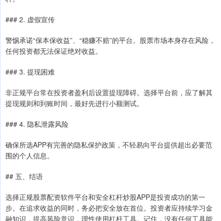
### 2. 虚假宣传
警惕承诺“保本保收益”、“稳赚不赔”的平台。股票市场本身存在风险，
任何投资都无法保证绝对收益。
### 3. 提现困难
非正规平台常在投资者盈利后设置提现障碍。选择平台前，应了解其
提现规则和到账时间，最好先进行小额测试。
### 4. 隐私泄露风险
确保所选APP有完善的隐私保护政策，不轻易向平台提供超出必要范
围的个人信息。
## 五、结语
选择正规股票配资软件平台和安全杠杆炒股APP是投资成功的第一
步。在追求收益的同时，务必把安全放在首位。投资者应持续学习金
融知识，提高风险意识，理性使用杠杆工具。记住，没有任何工具能