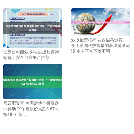
炒股配资杠杆 西西里岛惊魂
夜！英国科技富豪的豪华游艇沉
没 本人至今下落不明
证券公司能炒股吗 炒股配资网
站选，安全可靠平台推荐
股票配资宝 美国房地产投资盘
中异动 下午盘股价大跌6.87%
报16.01美元