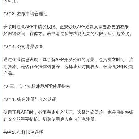
的应用。
### 3. 权限申请合理性
安装时注意APP申请的权限。正规炒股APP通常只需要必要的权限，
如网络访问、存储等。若申请过多与功能无关的权限，应引起警惕。
### 4. 公司背景调查
通过企业信息查询工具了解APP开发公司的背景，包括成立时间、注
册资本、是否存在法律纠纷等。选择成立时间较长、信誉良好的公司
产品。
## 三、安全杠杆炒股APP使用指南
### 1. 账户注册与实名认证
使用正规APP时，必须完成实名认证。这是监管要求，也是保护您账
户安全的重要措施。切勿使用他人身份信息注册。
### 2. 杠杆比例选择